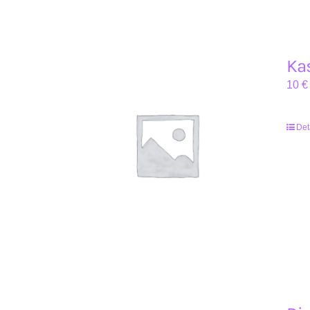
Kas
10
€
Det