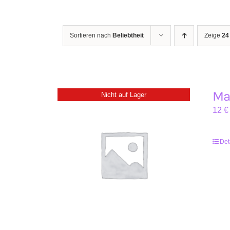
Sortieren nach
Beliebtheit
Zeige
24
Mag
Nicht auf Lager
12
€
Det