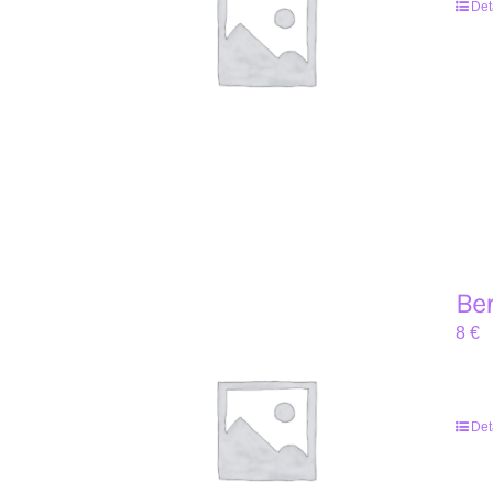
Det
Ber
8
€
Det