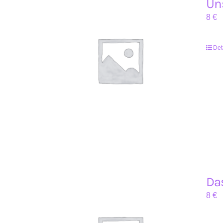
Uns
8
€
Det
Das
8
€