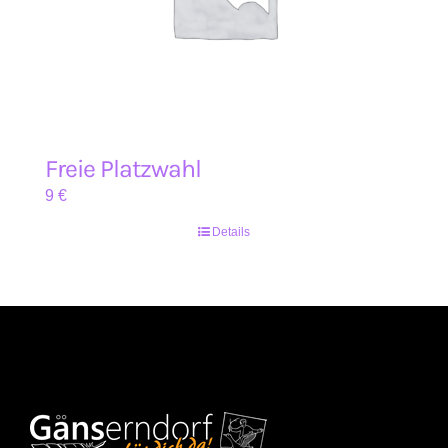
Freie Platzwahl
9
€
Details