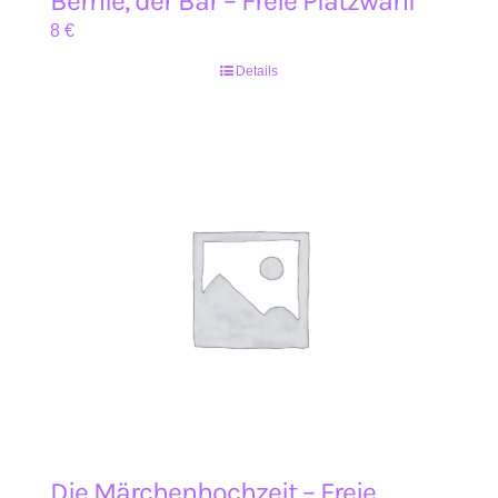
Bernie, der Bär – Freie Platzwahl
8
€
Details
Die Märchenhochzeit – Freie