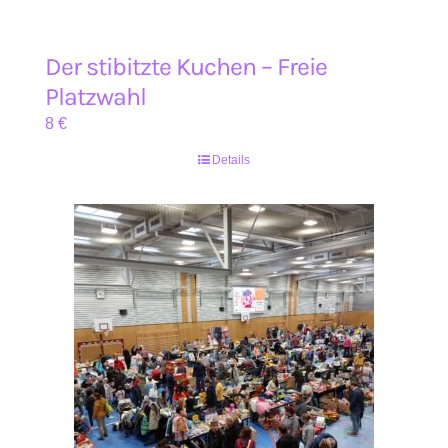
Der stibitzte Kuchen – Freie
Platzwahl
8
€
Details