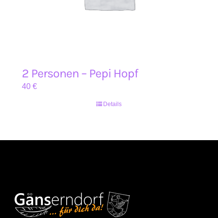
2 Personen – Pepi Hopf
40
€
Details