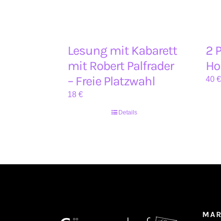
Lesung mit Kabarett
2 
mit Robert Palfrader
Ho
– Freie Platzwahl
40
€
18
€
Details
MAR