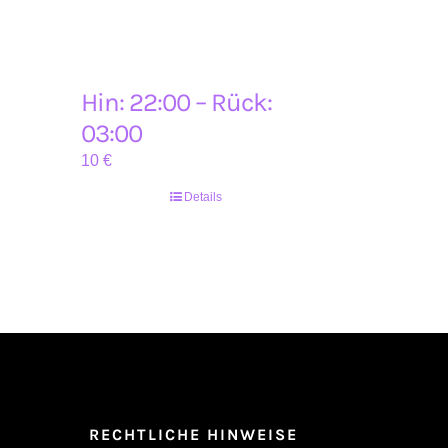
Hin: 22:00 – Rück:
03:00
10
€
Details
RECHTLICHE HINWEISE