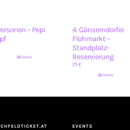
Personen – Pepi
4. Gänserndorfer
pf
Flohmarkt –
Standplatz-
Reservierung
Details
25
€
Details
CHFELDTICKET.AT
EVENTS