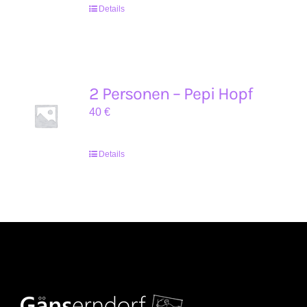
Details
2 Personen – Pepi Hopf
40
€
Details