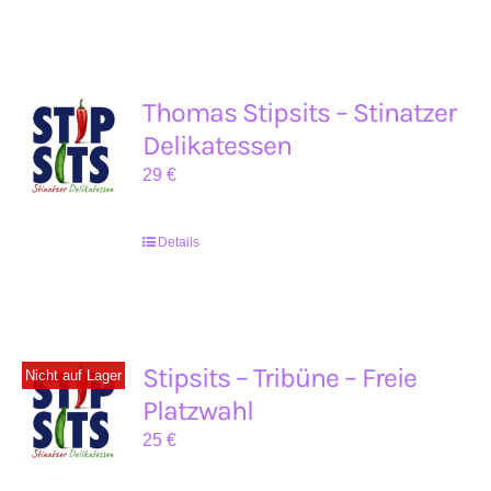
Thomas Stipsits – Stinatzer
Delikatessen
29
€
Details
Stipsits – Tribüne – Freie
Nicht auf Lager
Platzwahl
25
€