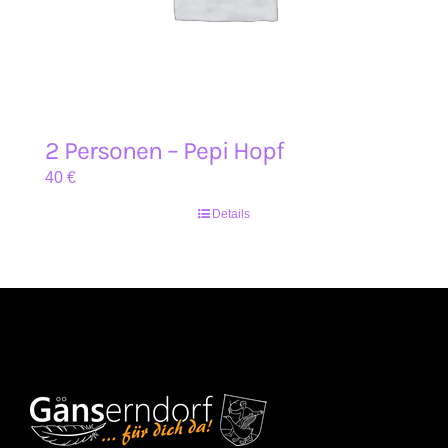
2 Personen – Pepi Hopf
40
€
Details