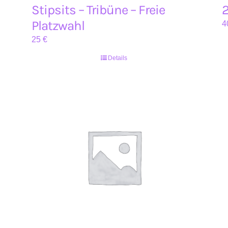
Stipsits – Tribüne – Freie
2
Platzwahl
4
25
€
Details