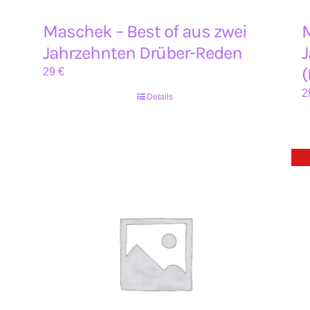
Maschek – Best of aus zwei
M
Jahrzehnten Drüber-Reden
J
(
29
€
2
Details