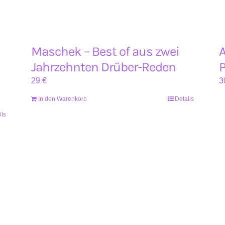
Maschek – Best of aus zwei
A
Jahrzehnten Drüber-Reden
P
29
€
3
In den Warenkorb
Details
ils