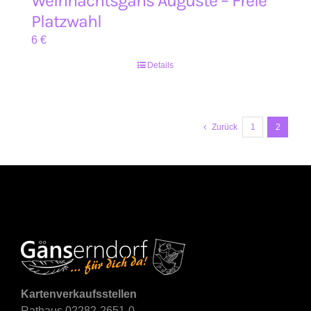
Weihnachtsgans Auguste – Freie
Platzwahl
6
€
Details
Zurück
1
2
Kartenverkaufsstellen
Rathaus 02282-2651-0