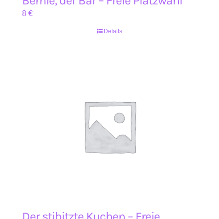
Bernie, der Bär – Freie Platzwahl
8
€
Details
Der stibitzte Kuchen – Freie