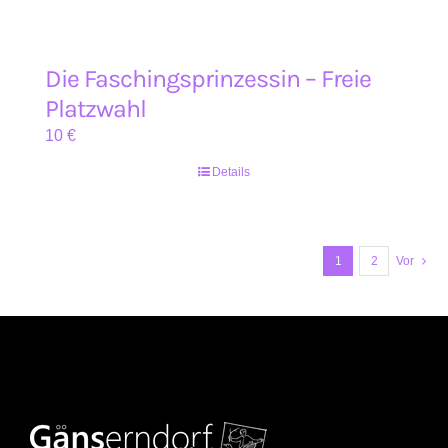
Die Faschingsprinzessin – Freie
Platzwahl
10
€
Details
1
2
Vor