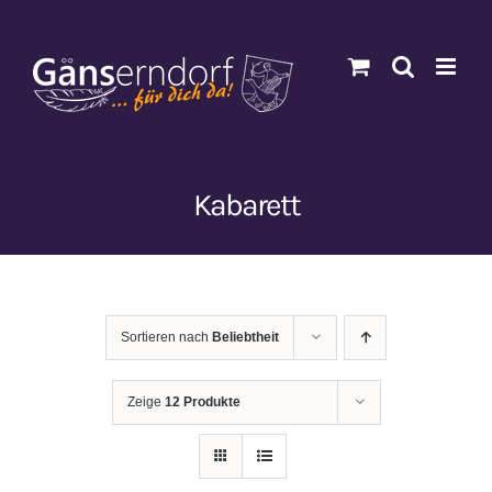
Zum
Inhalt
springen
Kabarett
Sortieren nach
Beliebtheit
Zeige
12 Produkte