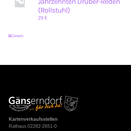
Jahrzehnten Drüber-Reden
(Rollstuhl)
29
€
Details
Kartenverkaufsstellen
Rathaus 02282-2651-0