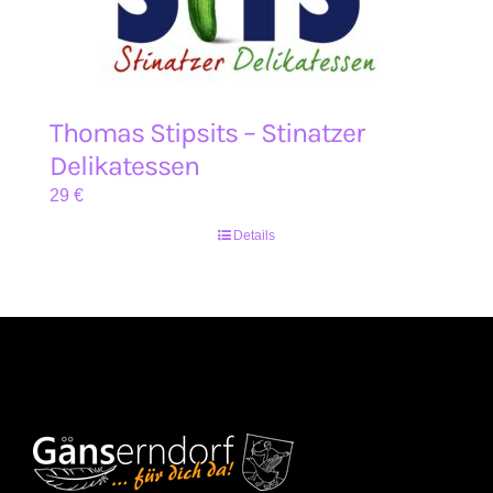
Thomas Stipsits – Stinatzer
Delikatessen
29
€
Details