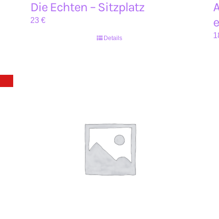
Die Echten – Sitzplatz
A
e
23
€
1
Details