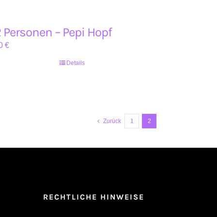
 Personen – Pepi Hopf
0
€
Details
Zurück
1
2
RECHTLICHE HINWEISE