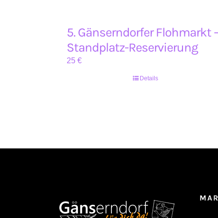
5. Gänserndorfer Flohmarkt 
Standplatz-Reservierung
25
€
Details
MAR