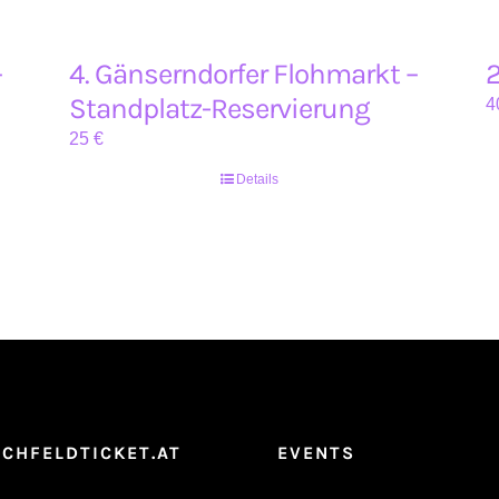
–
4. Gänserndorfer Flohmarkt –
2
Standplatz-Reservierung
4
25
€
Details
CHFELDTICKET.AT
EVENTS