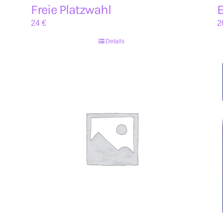
Freie Platzwahl
E
24
€
2
Details