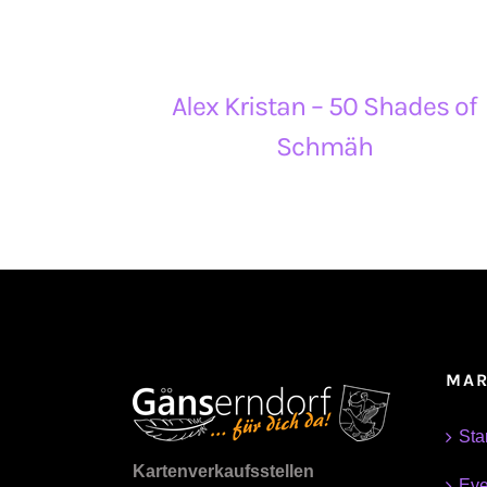
Alex Kristan – 50 Shades of
Schmäh
MAR
Sta
Kartenverkaufsstellen
Eve