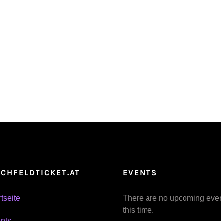
CHFELDTICKET.AT
EVENTS
rtseite
There are no upcoming even
this time.
nts