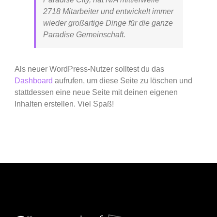
2718 Mitarbeiter und entwickelt immer
wieder großartige Dinge für die ganze
Paradise Gemeinschaft.
Als neuer WordPress-Nutzer solltest du das
Dashboard
aufrufen, um diese Seite zu löschen und
stattdessen eine neue Seite mit deinen eigenen
Inhalten erstellen. Viel Spaß!